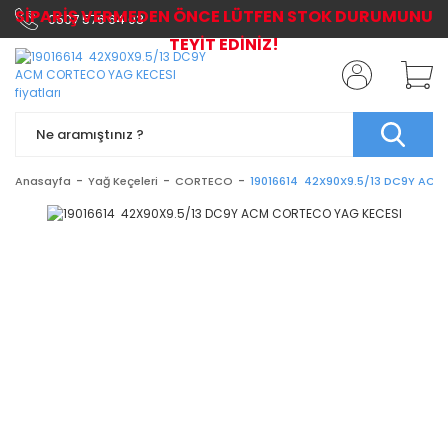
SİPARİŞ VERMEDEN ÖNCE LÜTFEN STOK DURUMUNU
0507 576 64 03
TEYİT EDİNİZ!
Anasayfa
Yağ Keçeleri
CORTECO
19016614 42X90X9.5/13 DC9Y AC