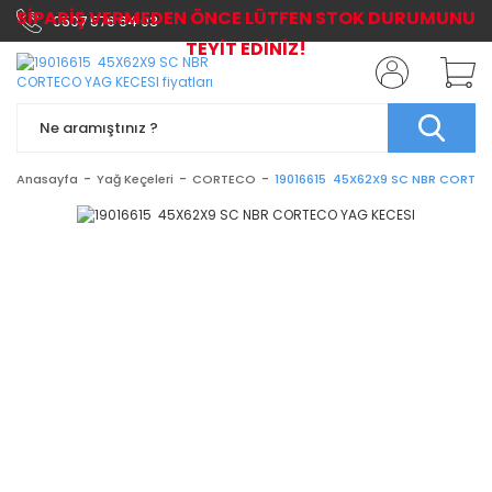
SİPARİŞ VERMEDEN ÖNCE LÜTFEN STOK DURUMUNU
0507 576 64 03
TEYİT EDİNİZ!
Anasayfa
Yağ Keçeleri
CORTECO
19016615 45X62X9 SC NBR CORTEC