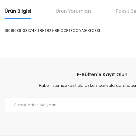
Ürün Bilgisi
Ürün Yorumları
Taksit S
19016639 38X74X11 RHTB2 NBR CORTECO YAG KECESI
Bu ürünün fiyat bilgisi, resim, ürün açıklamalarında ve diğer konular
Görüş ve önerileriniz için teşekkür ederiz.
E-Bülten'e Kayıt Olun
Ürün resmi kalitesiz, bozuk veya görüntülenemiyor.
Ürün açıklamasında eksik bilgiler bulunuyor.
Haber listemize kayıt olarak kampanyalardan, haberda
Ürün bilgilerinde hatalar bulunuyor.
Ürün fiyatı diğer sitelerden daha pahalı.
Bu ürüne benzer farklı alternatifler olmalı.