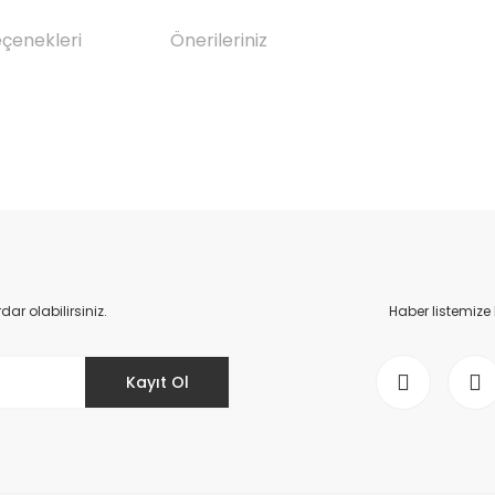
eçenekleri
Önerileriniz
da yetersiz gördüğünüz noktaları öneri formunu kullanarak tarafımıza il
Bu ürüne ilk yorumu siz yapın!
Yorum Yaz
r olabilirsiniz.
Haber listemize
Kayıt Ol