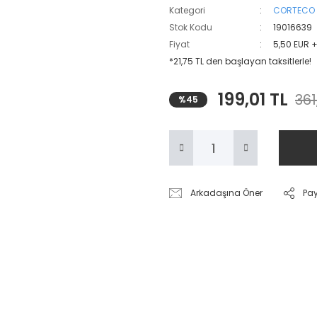
Kategori
CORTECO
Stok Kodu
19016639
Fiyat
5,50 EUR 
*21,75 TL den başlayan taksitlerle!
199,01 TL
361
%45
Arkadaşına Öner
Pa