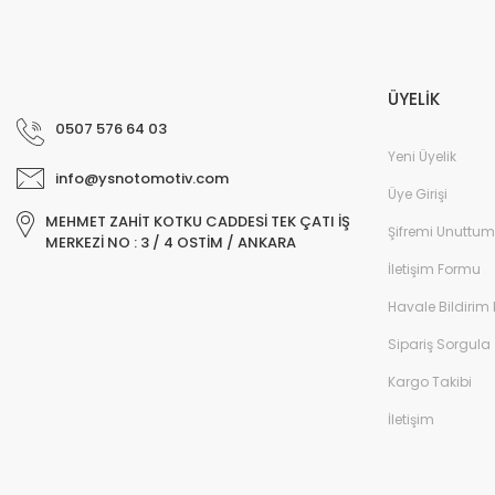
ÜYELİK
0507 576 64 03
Yeni Üyelik
info@ysnotomotiv.com
Üye Girişi
MEHMET ZAHİT KOTKU CADDESİ TEK ÇATI İŞ
Şifremi Unuttum
MERKEZİ NO : 3 / 4 OSTİM / ANKARA
İletişim Formu
Havale Bildirim
Sipariş Sorgula
Kargo Takibi
İletişim