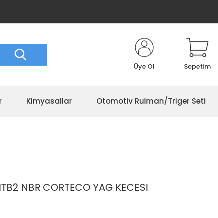
Üye Ol
Sepetim
r
Kimyasallar
Otomotiv Rulman/Triger Seti
RHTB2 NBR CORTECO YAG KECESI