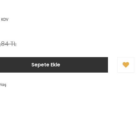
+ KDV
,84 TL
Sepete Ekle
ylaş