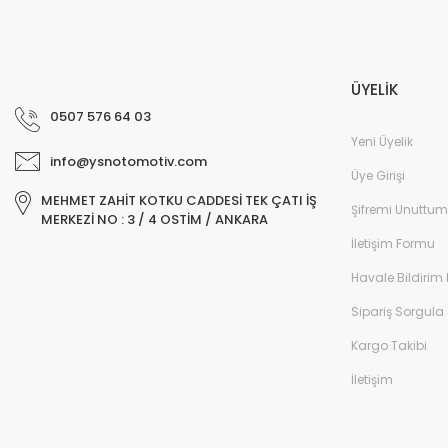
ÜYELİK
0507 576 64 03
Yeni Üyelik
info@ysnotomotiv.com
Üye Girişi
MEHMET ZAHİT KOTKU CADDESİ TEK ÇATI İŞ
Şifremi Unuttum
MERKEZİ NO : 3 / 4 OSTİM / ANKARA
İletişim Formu
Havale Bildirim
Sipariş Sorgula
Kargo Takibi
İletişim