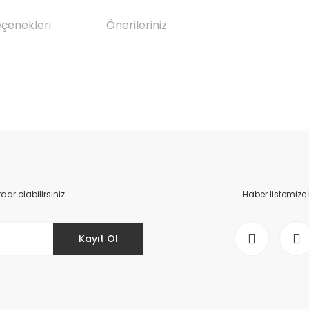
eçenekleri
Önerileriniz
da yetersiz gördüğünüz noktaları öneri formunu kullanarak tarafımıza il
Bu ürüne ilk yorumu siz yapın!
Yorum Yaz
r olabilirsiniz.
Haber listemize
Kayıt Ol