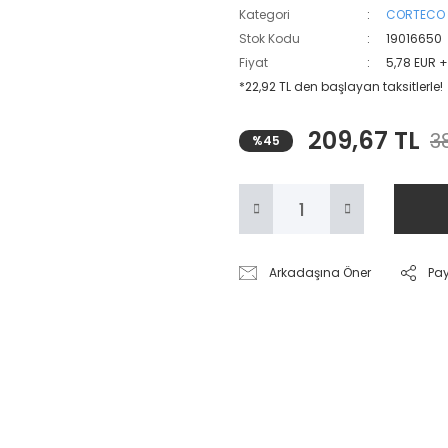
Kategori
CORTECO
Stok Kodu
19016650
Fiyat
5,78 EUR 
*22,92 TL den başlayan taksitlerle!
209,67 TL
3
%45
Arkadaşına Öner
Pa