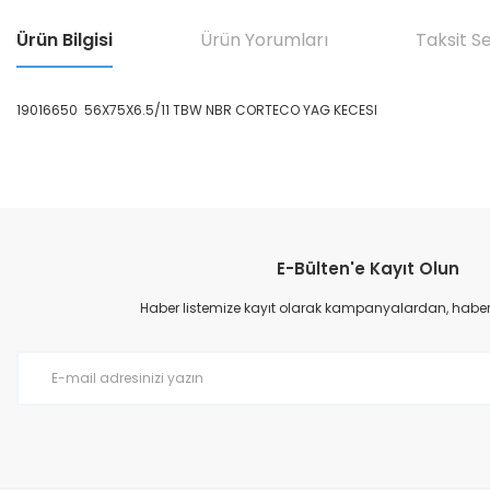
Ürün Bilgisi
Ürün Yorumları
Taksit S
19016650 56X75X6.5/11 TBW NBR CORTECO YAG KECESI
Bu ürünün fiyat bilgisi, resim, ürün açıklamalarında ve diğer konular
Görüş ve önerileriniz için teşekkür ederiz.
E-Bülten'e Kayıt Olun
Ürün resmi kalitesiz, bozuk veya görüntülenemiyor.
Ürün açıklamasında eksik bilgiler bulunuyor.
Haber listemize kayıt olarak kampanyalardan, haberda
Ürün bilgilerinde hatalar bulunuyor.
Ürün fiyatı diğer sitelerden daha pahalı.
Bu ürüne benzer farklı alternatifler olmalı.