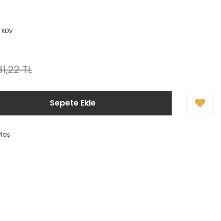
+ KDV
81,22 TL
Sepete Ekle
ylaş