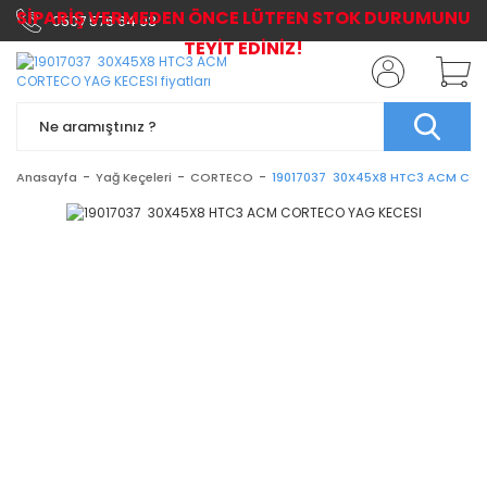
SİPARİŞ VERMEDEN ÖNCE LÜTFEN STOK DURUMUNU
0507 576 64 03
TEYİT EDİNİZ!
Anasayfa
Yağ Keçeleri
CORTECO
19017037 30X45X8 HTC3 ACM COR