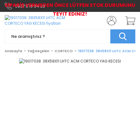
SİPARİŞ VERMEDEN ÖNCE LÜTFEN STOK DURUMUNU
0507 576 64 03
TEYİT EDİNİZ!
Anasayfa
Yağ Keçeleri
CORTECO
19017038 38X58X11 LHTC ACM COR