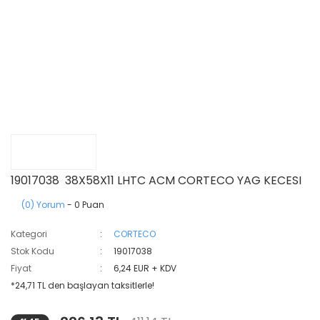
19017038 38X58X11 LHTC ACM CORTECO YAG KECESI
(0) Yorum
- 0 Puan
Kategori
CORTECO
Stok Kodu
19017038
Fiyat
6,24 EUR + KDV
*24,71 TL den başlayan taksitlerle!