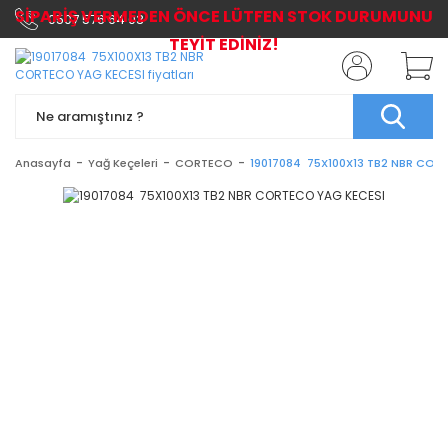
SİPARİŞ VERMEDEN ÖNCE LÜTFEN STOK DURUMUNU
0507 576 64 03
TEYİT EDİNİZ!
Anasayfa
Yağ Keçeleri
CORTECO
19017084 75X100X13 TB2 NBR COR