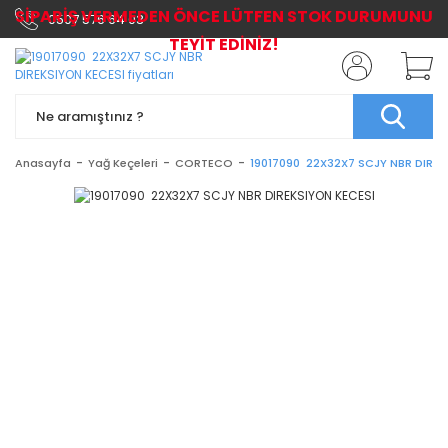
SİPARİŞ VERMEDEN ÖNCE LÜTFEN STOK DURUMUNU
0507 576 64 03
TEYİT EDİNİZ!
Anasayfa
Yağ Keçeleri
CORTECO
19017090 22X32X7 SCJY NBR DIREK