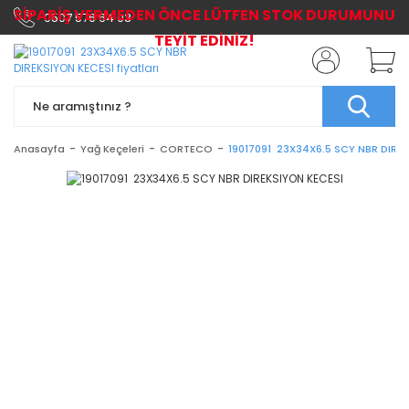
SİPARİŞ VERMEDEN ÖNCE LÜTFEN STOK DURUMUNU
0507 576 64 03
TEYİT EDİNİZ!
Anasayfa
Yağ Keçeleri
CORTECO
19017091 23X34X6.5 SCY NBR DIRE