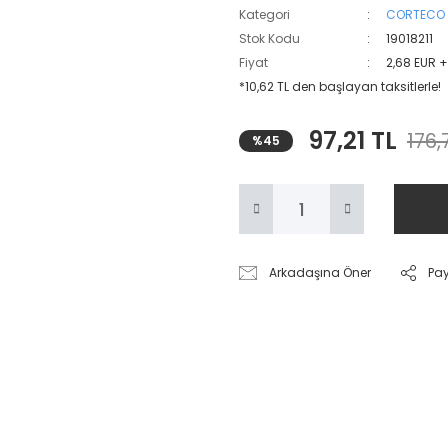
Kategori
CORTECO
Stok Kodu
19018211
Fiyat
2,68 EUR 
*10,62 TL den başlayan taksitlerle!
97,21 TL
176,
%45
Arkadaşına Öner
Pa