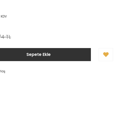
+ KDV
74 TL
Sepete Ekle
ylaş