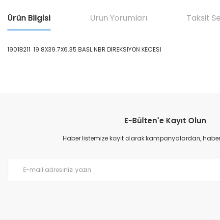
Ürün Bilgisi
Ürün Yorumları
Taksit S
19018211 19.8X39.7X6.35 BASL NBR DIREKSIYON KECESI
Bu ürünün fiyat bilgisi, resim, ürün açıklamalarında ve diğer konular
Görüş ve önerileriniz için teşekkür ederiz.
E-Bülten'e Kayıt Olun
Ürün resmi kalitesiz, bozuk veya görüntülenemiyor.
Ürün açıklamasında eksik bilgiler bulunuyor.
Haber listemize kayıt olarak kampanyalardan, haberda
Ürün bilgilerinde hatalar bulunuyor.
Ürün fiyatı diğer sitelerden daha pahalı.
Bu ürüne benzer farklı alternatifler olmalı.