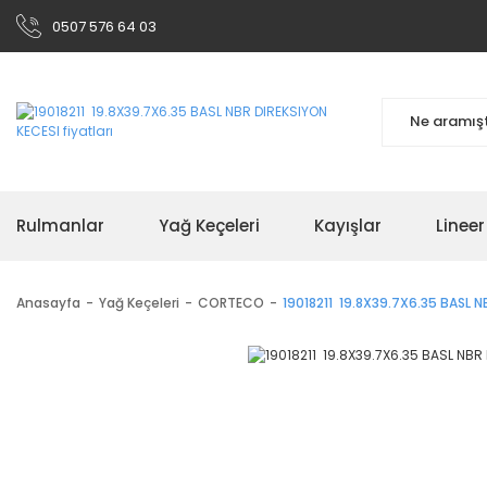
0507 576 64 03
Rulmanlar
Yağ Keçeleri
Kayışlar
Linee
Anasayfa
Yağ Keçeleri
CORTECO
19018211 19.8X39.7X6.35 BASL N