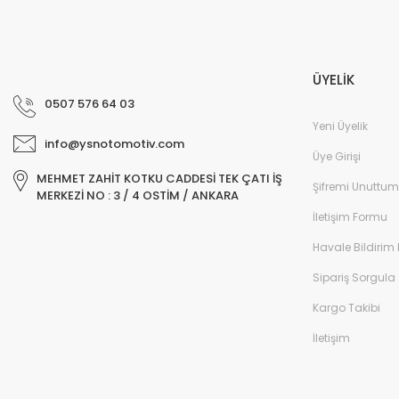
ÜYELİK
0507 576 64 03
Yeni Üyelik
info@ysnotomotiv.com
Üye Girişi
MEHMET ZAHİT KOTKU CADDESİ TEK ÇATI İŞ
Şifremi Unuttum
MERKEZİ NO : 3 / 4 OSTİM / ANKARA
İletişim Formu
Havale Bildirim
Sipariş Sorgula
Kargo Takibi
İletişim