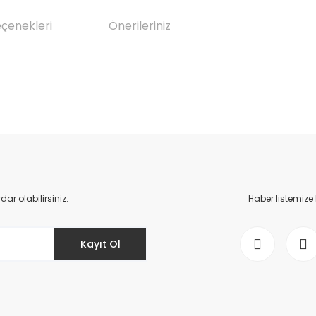
eçenekleri
Önerileriniz
da yetersiz gördüğünüz noktaları öneri formunu kullanarak tarafımıza il
Bu ürüne ilk yorumu siz yapın!
Yorum Yaz
r olabilirsiniz.
Haber listemize
Kayıt Ol