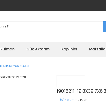
r Rulman
Güç Aktarım
Kaplinler
Mafsalla
BR DIREKSIYON KECESI
19018211 19.8X39.7X6
(0) Yorum
- 0 Puan