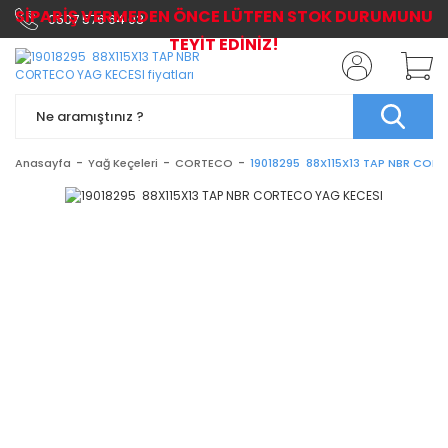
SİPARİŞ VERMEDEN ÖNCE LÜTFEN STOK DURUMUNU
0507 576 64 03
TEYİT EDİNİZ!
Anasayfa
Yağ Keçeleri
CORTECO
19018295 88X115X13 TAP NBR COR