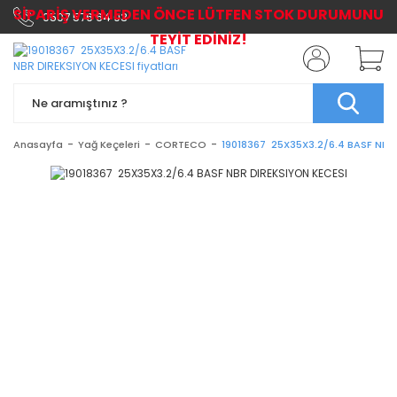
SİPARİŞ VERMEDEN ÖNCE LÜTFEN STOK DURUMUNU
0507 576 64 03
TEYİT EDİNİZ!
Anasayfa
Yağ Keçeleri
CORTECO
19018367 25X35X3.2/6.4 BASF NBR