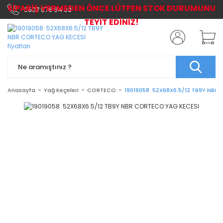
SİPARİŞ VERMEDEN ÖNCE LÜTFEN STOK DURUMUNU
0507 576 64 03
TEYİT EDİNİZ!
Anasayfa
Yağ Keçeleri
CORTECO
19019058 52X68X6.5/12 TB9Y NBR