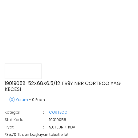
19019058 52X68X6.5/12 TB9Y NBR CORTECO YAG
KECESI
(0) Yorum
- 0 Puan
Kategori
CORTECO
Stok Kodu
19019058
Fiyat
9,01 EUR + KDV
*35,70 TL den başlayan taksitlerle!