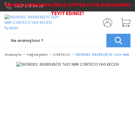
SİPARİŞ VERMEDEN ÖNCE LÜTFEN STOK DURUMUNU
0507 576 64 03
TEYİT EDİNİZ!
Anasayfa
Yağ Keçeleri
CORTECO
19019062 66X85X8/10 TA2Y NBR C