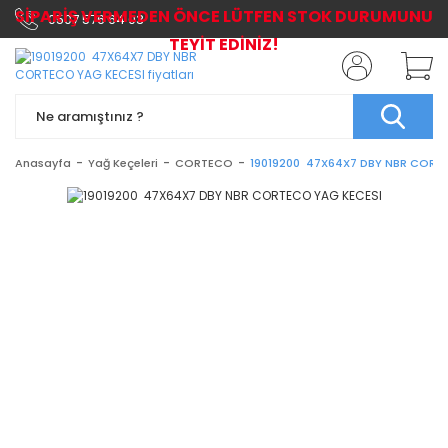
SİPARİŞ VERMEDEN ÖNCE LÜTFEN STOK DURUMUNU
0507 576 64 03
TEYİT EDİNİZ!
Anasayfa
Yağ Keçeleri
CORTECO
19019200 47X64X7 DBY NBR CORT