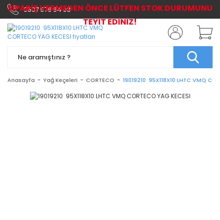
SİPARİŞ VERMEDEN ÖNCE LÜTFEN STOK DURUMUNU
0507 576 64 03
TEYİT EDİNİZ!
Anasayfa
Yağ Keçeleri
CORTECO
19019210 95X118X10 LHTC VMQ CO