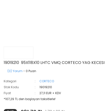
19019210 95X118X10 LHTC VMQ CORTECO YAG KECESI
(0) Yorum
- 0 Puan
Kategori
CORTECO
Stok Kodu
19019210
Fiyat
27,11 EUR + KDV
*107,29 TL den başlayan taksitlerle!