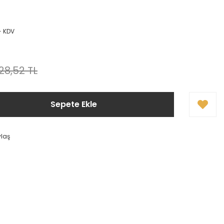
+ KDV
28,52 TL
Sepete Ekle
ylaş