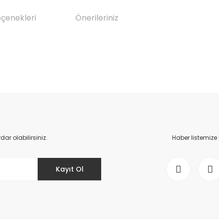
eçenekleri
Önerileriniz
da yetersiz gördüğünüz noktaları öneri formunu kullanarak tarafımıza il
Bu ürüne ilk yorumu siz yapın!
Yorum Yaz
r olabilirsiniz.
Haber listemize
Kayıt Ol