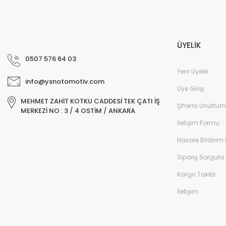
ÜYELİK
0507 576 64 03
Yeni Üyelik
info@ysnotomotiv.com
Üye Girişi
MEHMET ZAHİT KOTKU CADDESİ TEK ÇATI İŞ
Şifremi Unuttum
MERKEZİ NO : 3 / 4 OSTİM / ANKARA
İletişim Formu
Havale Bildirim
Sipariş Sorgula
Kargo Takibi
İletişim