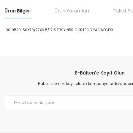
Ürün Bilgisi
Ürün Yorumları
Taksit S
19019529 50X70/77X9.5/17.5 TB9Y NBR CORTECO YAG KECESI
Bu ürünün fiyat bilgisi, resim, ürün açıklamalarında ve diğer konular
Görüş ve önerileriniz için teşekkür ederiz.
E-Bülten'e Kayıt Olun
Ürün resmi kalitesiz, bozuk veya görüntülenemiyor.
Ürün açıklamasında eksik bilgiler bulunuyor.
Haber listemize kayıt olarak kampanyalardan, haberda
Ürün bilgilerinde hatalar bulunuyor.
Ürün fiyatı diğer sitelerden daha pahalı.
Bu ürüne benzer farklı alternatifler olmalı.