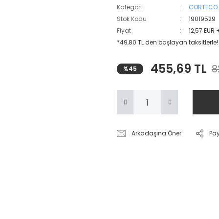
Kategori
CORTECO
Stok Kodu
19019529
Fiyat
12,57 EUR 
*49,80 TL den başlayan taksitlerle!
455,69 TL
8
%45
Arkadaşına Öner
Pa