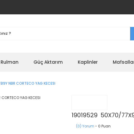
r Rulman
Güç Aktarım
Kaplinler
Mafsalla
TB9Y NBR CORTECO YAG KECESI
19019529 50X70/77X9
(0) Yorum
- 0 Puan