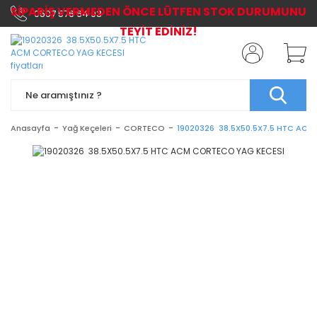
SİPARİŞ VERMEDEN ÖNCE LÜTFEN STOK DURUMUNU
0507 576 64 03
TEYİT EDİNİZ!
Anasayfa
Yağ Keçeleri
CORTECO
19020326 38.5X50.5X7.5 HTC AC