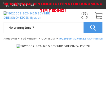
SİPARİŞ VERMEDEN ÖNCE LÜTFEN STOK DURUMUNU
0507 576 64 03
TEYİT EDİNİZ!
Anasayfa
Yağ Keçeleri
CORTECO
19020609 30X41X6.5 SCY NBR DIRE