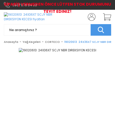
SİPARİŞ VERMEDEN ÖNCE LÜTFEN STOK DURUMUNU
0507 576 64 03
TEYİT EDİNİZ!
Anasayfa
Yağ Keçeleri
CORTECO
19020613 24X36X7 SCJY NBR DIREK