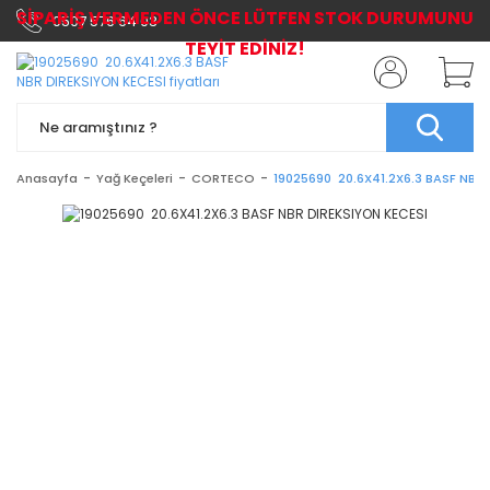
SİPARİŞ VERMEDEN ÖNCE LÜTFEN STOK DURUMUNU
0507 576 64 03
TEYİT EDİNİZ!
Anasayfa
Yağ Keçeleri
CORTECO
19025690 20.6X41.2X6.3 BASF NBR 