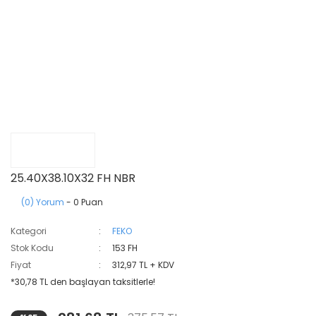
25.40X38.10X32 FH NBR
(0) Yorum
- 0 Puan
Kategori
FEKO
Stok Kodu
153 FH
Fiyat
312,97 TL + KDV
*30,78 TL den başlayan taksitlerle!