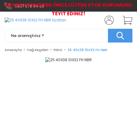
SİPARİŞ VERMEDEN ÖNCE LÜTFEN STOK DURUMUNU
0507 576 64 03
TEYİT EDİNİZ!
Anasayfa
Yağ Keçeleri
FEKO
25.40X38.10X32 FH NBR