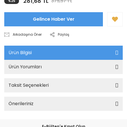
281,68 TL
375,57 TL
%25
Gelince Haber Ver
Arkadaşına Öner
Paylaş
Ürün Bilgisi
Ürün Yorumları
Taksit Seçenekleri
Önerileriniz
E-Bülten'e Kayıt Olun