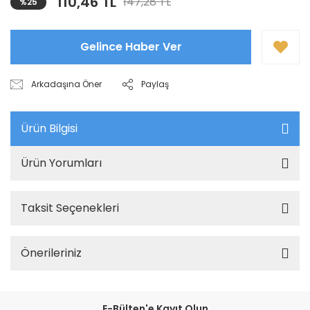
110,46 TL
147,28 TL
%25
Gelince Haber Ver
Arkadaşına Öner
Paylaş
Ürün Bilgisi
Ürün Yorumları
Taksit Seçenekleri
Önerileriniz
E-Bülten'e Kayıt Olun