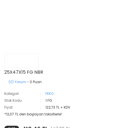
25X47X15 FG NBR
(0) Yorum
- 0 Puan
Kategori
FEKO
Stok Kodu
1 FG
Fiyat
122,73 TL + KDV
*12,07 TL den başlayan taksitlerle!