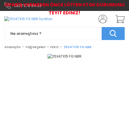
SİPARİŞ VERMEDEN ÖNCE LÜTFEN STOK DURUMUNU
0507 576 64 03
TEYİT EDİNİZ!
Anasayfa
Yağ Keçeleri
FEKO
25X47X15 FG NBR