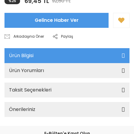
69,45 TL
92,60 TL
%25
Gelince Haber Ver
Arkadaşına Öner
Paylaş
Ürün Bilgisi
Ürün Yorumları
Taksit Seçenekleri
Önerileriniz
E-Bülten'e Kayıt Olun