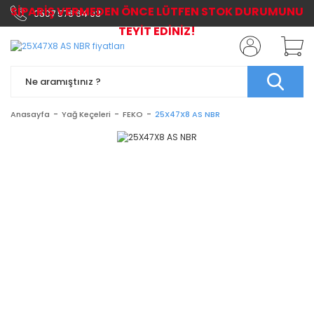
SİPARİŞ VERMEDEN ÖNCE LÜTFEN STOK DURUMUNU
0507 576 64 03
TEYİT EDİNİZ!
Anasayfa
Yağ Keçeleri
FEKO
25X47X8 AS NBR