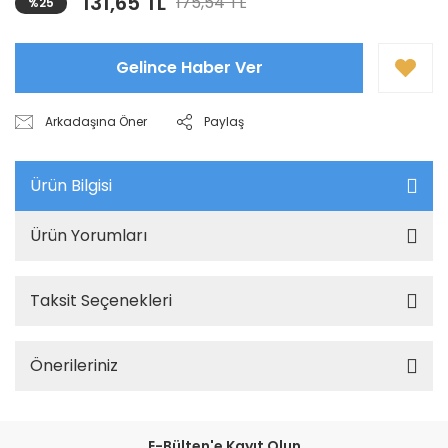
131,65 TL
175,54 TL
%25
Gelince Haber Ver
Arkadaşına Öner
Paylaş
Ürün Bilgisi
Ürün Yorumları
Taksit Seçenekleri
Önerileriniz
E-Bülten'e Kayıt Olun