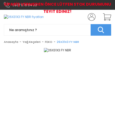
SİPARİŞ VERMEDEN ÖNCE LÜTFEN STOK DURUMUNU
0507 576 64 03
TEYİT EDİNİZ!
Anasayfa
Yağ Keçeleri
FEKO
26X31X3 FY NBR