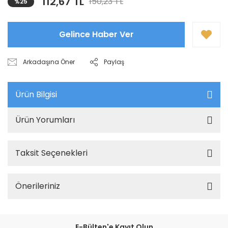
112,67 TL
150,23 TL
%25
Gelince Haber Ver
Arkadaşına Öner
Paylaş
Ürün Bilgisi
Ürün Yorumları
Taksit Seçenekleri
Önerileriniz
E-Bülten'e Kayıt Olun