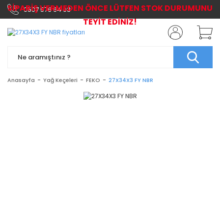
SİPARİŞ VERMEDEN ÖNCE LÜTFEN STOK DURUMUNU
0507 576 64 03
TEYİT EDİNİZ!
Anasayfa
Yağ Keçeleri
FEKO
27X34X3 FY NBR