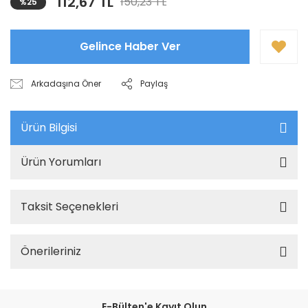
112,67 TL
150,23 TL
%25
Gelince Haber Ver
Arkadaşına Öner
Paylaş
Ürün Bilgisi
Ürün Yorumları
Taksit Seçenekleri
Önerileriniz
E-Bülten'e Kayıt Olun