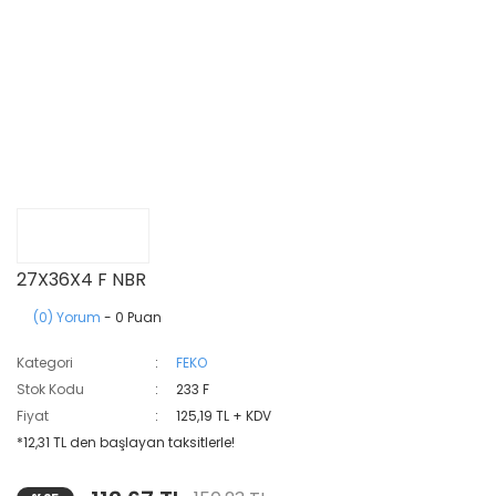
27X36X4 F NBR
(0) Yorum
- 0 Puan
Kategori
FEKO
Stok Kodu
233 F
Fiyat
125,19 TL + KDV
*12,31 TL den başlayan taksitlerle!