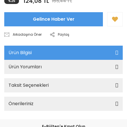
124,08 TL
165,44 TL
%25
Gelince Haber Ver
Arkadaşına Öner
Paylaş
Ürün Bilgisi
Ürün Yorumları
Taksit Seçenekleri
Önerileriniz
E-Bülten'e Kayıt Olun