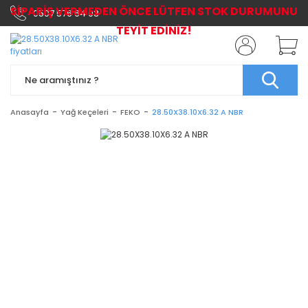
SİPARİŞ VERMEDEN ÖNCE LÜTFEN STOK DURUMUNU
0507 576 64 03
TEYİT EDİNİZ!
Anasayfa
Yağ Keçeleri
FEKO
28.50X38.10X6.32 A NBR