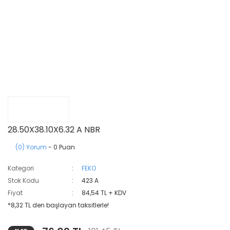
28.50X38.10X6.32 A NBR
(0) Yorum
- 0 Puan
Kategori
FEKO
Stok Kodu
423 A
Fiyat
84,54 TL + KDV
*8,32 TL den başlayan taksitlerle!