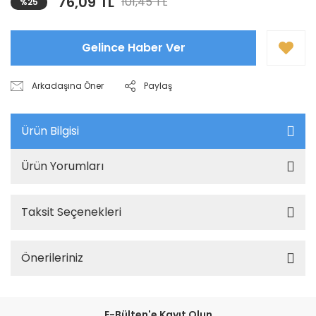
76,09 TL
101,45 TL
%25
Gelince Haber Ver
Arkadaşına Öner
Paylaş
Ürün Bilgisi
Ürün Yorumları
Taksit Seçenekleri
Önerileriniz
E-Bülten'e Kayıt Olun