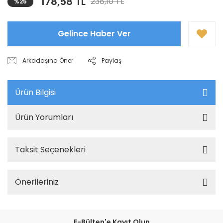
178,58 TL
238,10 TL
%25
Gelince Haber Ver
Arkadaşına Öner
Paylaş
Ürün Bilgisi
Ürün Yorumları
Taksit Seçenekleri
Önerileriniz
E-Bülten'e Kayıt Olun