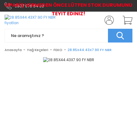
SİPARİŞ VERMEDEN ÖNCE LÜTFEN STOK DURUMUNU
0507 576 64 03
TEYİT EDİNİZ!
Anasayfa
Yağ Keçeleri
FEKO
28.85X44.43X7.90 FY NBR