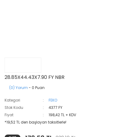
28.85X44.43X7.90 FY NBR
(0) Yorum
- 0 Puan
Kategori
FEKO
Stok Kodu
4377 FY
Fiyat
198,42 TL + KDV
*19,52 TL den başlayan taksitlerle!