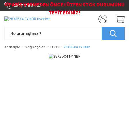
SİPARİŞ VERMEDEN ÖNCE LÜTFEN STOK DURUMUNU
0507 576 64 03
TEYİT EDİNİZ!
Anasayfa
Yağ Keçeleri
FEKO
28X35X4 FY NBR