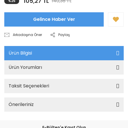
105,27 TL
140,36 TL
%25
Gelince Haber Ver
Arkadaşına Öner
Paylaş
Ürün Bilgisi
Ürün Yorumları
Taksit Seçenekleri
Önerileriniz
E-Bülten'e Kayıt Olun