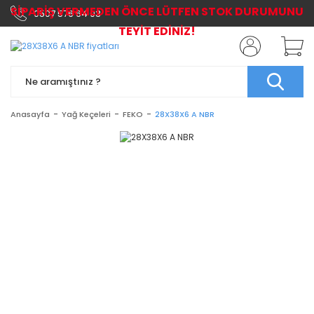
SİPARİŞ VERMEDEN ÖNCE LÜTFEN STOK DURUMUNU
0507 576 64 03
TEYİT EDİNİZ!
Anasayfa
Yağ Keçeleri
FEKO
28X38X6 A NBR