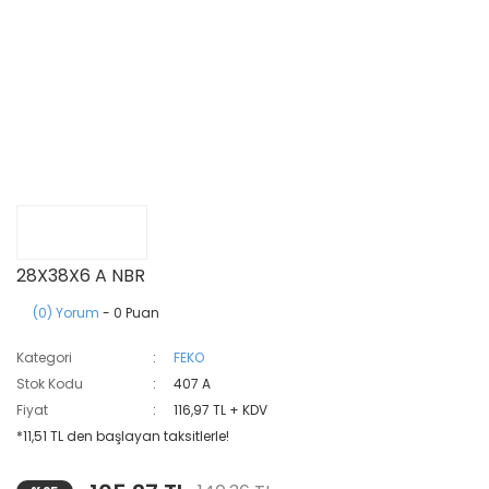
28X38X6 A NBR
(0) Yorum
- 0 Puan
Kategori
FEKO
Stok Kodu
407 A
Fiyat
116,97 TL + KDV
*11,51 TL den başlayan taksitlerle!