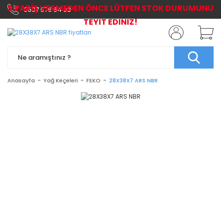
SİPARİŞ VERMEDEN ÖNCE LÜTFEN STOK DURUMUNU
0507 576 64 03
TEYİT EDİNİZ!
Anasayfa
Yağ Keçeleri
FEKO
28X38X7 ARS NBR