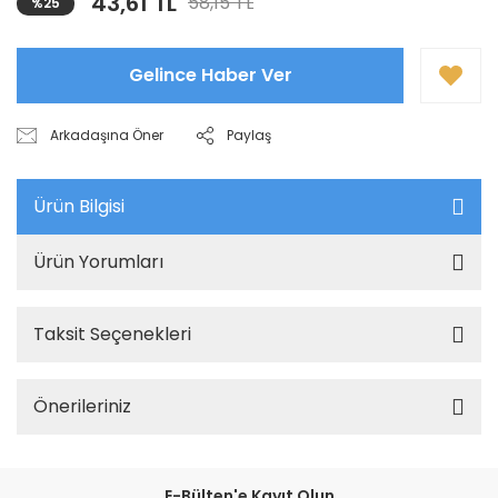
43,61 TL
58,15 TL
%25
Gelince Haber Ver
Arkadaşına Öner
Paylaş
Ürün Bilgisi
Ürün Yorumları
Taksit Seçenekleri
Önerileriniz
E-Bülten'e Kayıt Olun