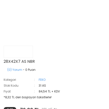
28X42X7 AS NBR
(0) Yorum
- 0 Puan
Kategori
FEKO
Stok Kodu
31 AS
Fiyat
84,54 TL + KDV
*8,32 TL den başlayan taksitlerle!