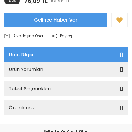
76,09 TL
101,45 TL
%25
Gelince Haber Ver
Arkadaşına Öner
Paylaş
Ürün Bilgisi
Ürün Yorumları
Taksit Seçenekleri
Önerileriniz
E-Bülten'e Kayıt Olun