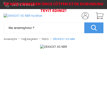
SİPARİŞ VERMEDEN ÖNCE LÜTFEN STOK DURUMUNU
0507 576 64 03
TEYİT EDİNİZ!
Anasayfa
Yağ Keçeleri
FEKO
28X42X7 AS NBR