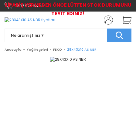
SİPARİŞ VERMEDEN ÖNCE LÜTFEN STOK DURUMUNU
0507 576 64 03
TEYİT EDİNİZ!
Anasayfa
Yağ Keçeleri
FEKO
28X43X10 AS NBR