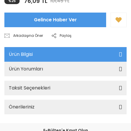
76,09 TL
101,45 TL
%25
Gelince Haber Ver
Arkadaşına Öner
Paylaş
Ürün Bilgisi
Ürün Yorumları
Taksit Seçenekleri
Önerileriniz
E-Bülten'e Kayıt Olun