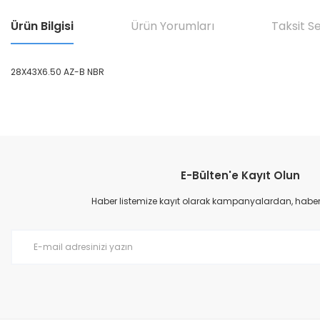
Ürün Bilgisi
Ürün Yorumları
Taksit S
28X43X6.50 AZ-B NBR
Bu ürünün fiyat bilgisi, resim, ürün açıklamalarında ve diğer konular
Görüş ve önerileriniz için teşekkür ederiz.
E-Bülten'e Kayıt Olun
Ürün resmi kalitesiz, bozuk veya görüntülenemiyor.
Ürün açıklamasında eksik bilgiler bulunuyor.
Haber listemize kayıt olarak kampanyalardan, haberda
Ürün bilgilerinde hatalar bulunuyor.
Ürün fiyatı diğer sitelerden daha pahalı.
Bu ürüne benzer farklı alternatifler olmalı.