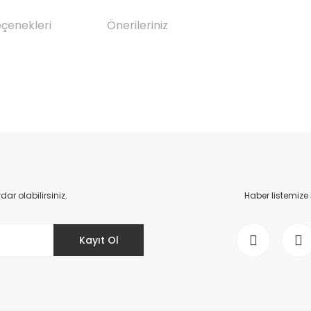
eçenekleri
Önerileriniz
da yetersiz gördüğünüz noktaları öneri formunu kullanarak tarafımıza il
Bu ürüne ilk yorumu siz yapın!
Yorum Yaz
r olabilirsiniz.
Haber listemize
Kayıt Ol