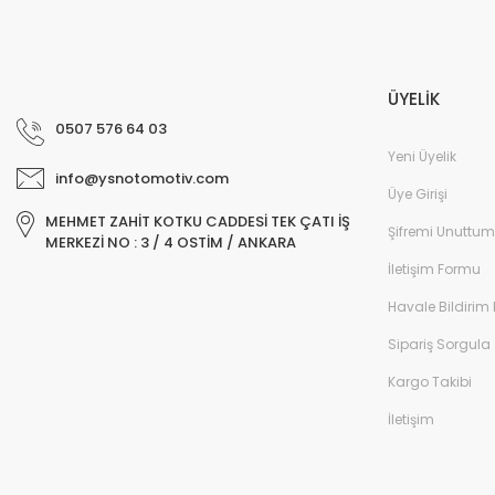
ÜYELİK
0507 576 64 03
Yeni Üyelik
info@ysnotomotiv.com
Üye Girişi
MEHMET ZAHİT KOTKU CADDESİ TEK ÇATI İŞ
Şifremi Unuttum
MERKEZİ NO : 3 / 4 OSTİM / ANKARA
İletişim Formu
Havale Bildirim
Sipariş Sorgula
Kargo Takibi
İletişim