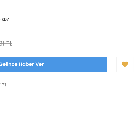
+ KDV
31 TL
Gelince Haber Ver
ylaş