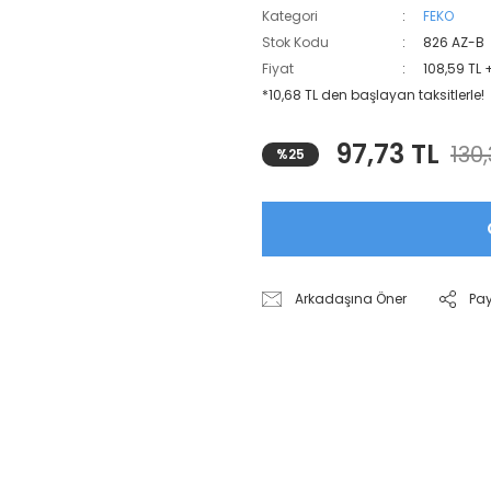
Kategori
FEKO
Stok Kodu
826 AZ-B
Fiyat
108,59 TL 
*10,68 TL den başlayan taksitlerle!
97,73 TL
130,
%25
Arkadaşına Öner
Pa