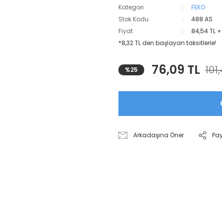
Kategori
FEKO
Stok Kodu
488 AS
Fiyat
84,54 TL 
*8,32 TL den başlayan taksitlerle!
76,09 TL
101
%25
Arkadaşına Öner
Pa