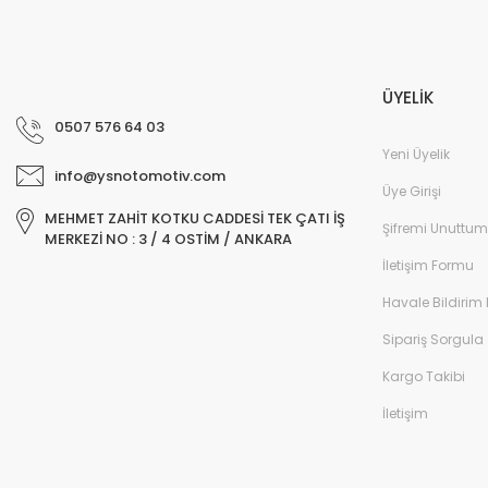
ÜYELİK
0507 576 64 03
Yeni Üyelik
info@ysnotomotiv.com
Üye Girişi
MEHMET ZAHİT KOTKU CADDESİ TEK ÇATI İŞ
Şifremi Unuttum
MERKEZİ NO : 3 / 4 OSTİM / ANKARA
İletişim Formu
Havale Bildirim
Sipariş Sorgula
Kargo Takibi
İletişim