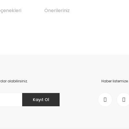
eçenekleri
Önerileriniz
da yetersiz gördüğünüz noktaları öneri formunu kullanarak tarafımıza il
Bu ürüne ilk yorumu siz yapın!
Yorum Yaz
r olabilirsiniz.
Haber listemize
Kayıt Ol