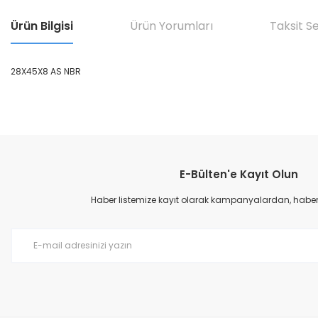
Ürün Bilgisi
Ürün Yorumları
Taksit S
28X45X8 AS NBR
Bu ürünün fiyat bilgisi, resim, ürün açıklamalarında ve diğer konular
Görüş ve önerileriniz için teşekkür ederiz.
E-Bülten'e Kayıt Olun
Ürün resmi kalitesiz, bozuk veya görüntülenemiyor.
Ürün açıklamasında eksik bilgiler bulunuyor.
Haber listemize kayıt olarak kampanyalardan, haberda
Ürün bilgilerinde hatalar bulunuyor.
Ürün fiyatı diğer sitelerden daha pahalı.
Bu ürüne benzer farklı alternatifler olmalı.