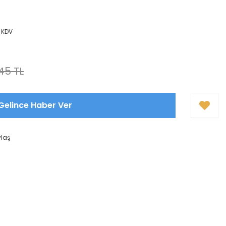
+ KDV
,45 TL
Gelince Haber Ver
ylaş