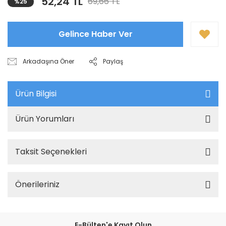
52,24 TL
69,66 TL
%25
Gelince Haber Ver
Arkadaşına Öner
Paylaş
Ürün Bilgisi
Ürün Yorumları
Taksit Seçenekleri
Önerileriniz
E-Bülten'e Kayıt Olun