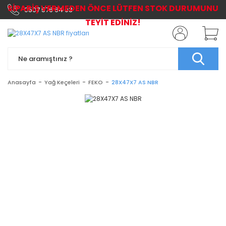
SİPARİŞ VERMEDEN ÖNCE LÜTFEN STOK DURUMUNU
0507 576 64 03
TEYİT EDİNİZ!
Anasayfa
Yağ Keçeleri
FEKO
28X47X7 AS NBR