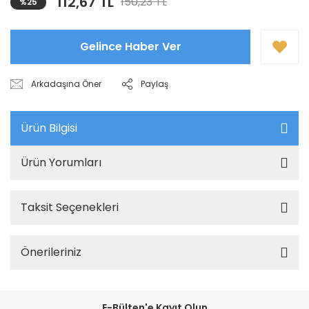
112,67 TL
150,23 TL
%25
Gelince Haber Ver
Arkadaşına Öner
Paylaş
Ürün Bilgisi
Ürün Yorumları
Taksit Seçenekleri
Önerileriniz
E-Bülten'e Kayıt Olun