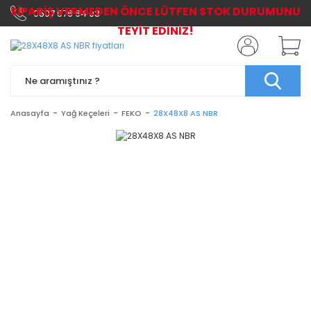
SİPARİŞ VERMEDEN ÖNCE LÜTFEN STOK DURUMUNU
0507 576 64 03
TEYİT EDİNİZ!
Anasayfa
Yağ Keçeleri
FEKO
28X48X8 AS NBR