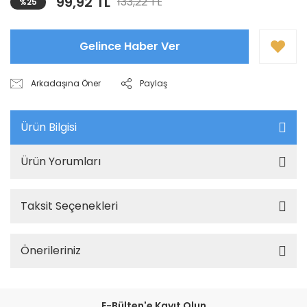
99,92 TL
133,22 TL
%25
Gelince Haber Ver
Arkadaşına Öner
Paylaş
Ürün Bilgisi
Ürün Yorumları
Taksit Seçenekleri
Önerileriniz
E-Bülten'e Kayıt Olun