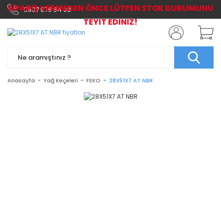
SİPARİŞ VERMEDEN ÖNCE LÜTFEN STOK DURUMUNU
0507 576 64 03
TEYİT EDİNİZ!
Anasayfa
Yağ Keçeleri
FEKO
28X51X7 AT NBR