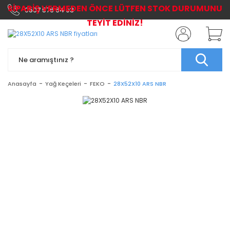
SİPARİŞ VERMEDEN ÖNCE LÜTFEN STOK DURUMUNU
0507 576 64 03
TEYİT EDİNİZ!
Anasayfa
Yağ Keçeleri
FEKO
28X52X10 ARS NBR