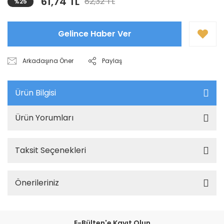
61,74 TL
82,32 TL
%25
Gelince Haber Ver
Arkadaşına Öner
Paylaş
Ürün Bilgisi
Ürün Yorumları
Taksit Seçenekleri
Önerileriniz
E-Bülten'e Kayıt Olun