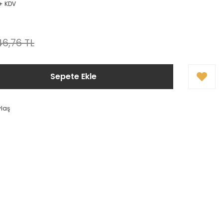
 + KDV
6,76 TL
Sepete Ekle
ylaş