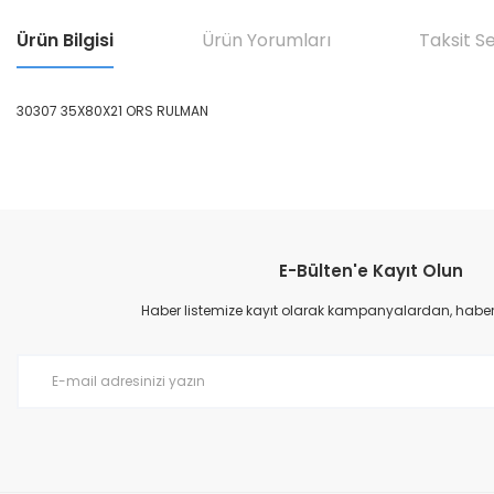
Ürün Bilgisi
Ürün Yorumları
Taksit S
30307 35X80X21 ORS RULMAN
Bu ürünün fiyat bilgisi, resim, ürün açıklamalarında ve diğer konular
Görüş ve önerileriniz için teşekkür ederiz.
E-Bülten'e Kayıt Olun
Ürün resmi kalitesiz, bozuk veya görüntülenemiyor.
Ürün açıklamasında eksik bilgiler bulunuyor.
Haber listemize kayıt olarak kampanyalardan, haberda
Ürün bilgilerinde hatalar bulunuyor.
Ürün fiyatı diğer sitelerden daha pahalı.
Bu ürüne benzer farklı alternatifler olmalı.