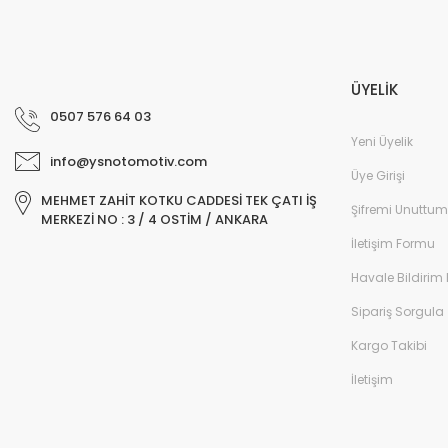
ÜYELİK
0507 576 64 03
Yeni Üyelik
info@ysnotomotiv.com
Üye Girişi
MEHMET ZAHİT KOTKU CADDESİ TEK ÇATI İŞ
Şifremi Unuttum
MERKEZİ NO : 3 / 4 OSTİM / ANKARA
İletişim Formu
Havale Bildirim
Sipariş Sorgula
Kargo Takibi
İletişim