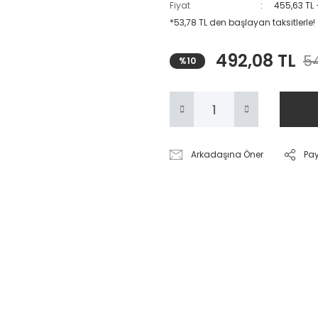
Fiyat
455,63 TL
*53,78 TL den başlayan taksitlerle!
492,08 TL
54
%10
Arkadaşına Öner
Pa