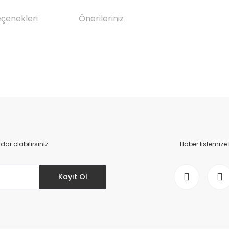
eçenekleri
Önerileriniz
da yetersiz gördüğünüz noktaları öneri formunu kullanarak tarafımıza il
Bu ürüne ilk yorumu siz yapın!
Yorum Yaz
r olabilirsiniz.
Haber listemize
Kayıt Ol