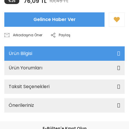
76,09 TL
101,45 TL
%25
Gelince Haber Ver
Arkadaşına Öner
Paylaş
Ürün Bilgisi
Ürün Yorumları
Taksit Seçenekleri
Önerileriniz
E-Bülten'e Kayıt Olun