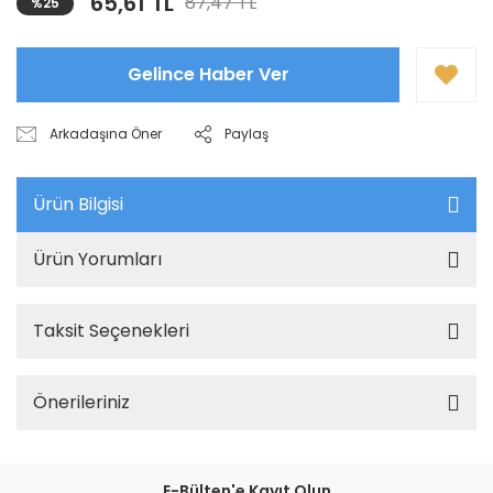
65,61 TL
87,47 TL
%25
Gelince Haber Ver
Arkadaşına Öner
Paylaş
Ürün Bilgisi
Ürün Yorumları
Taksit Seçenekleri
Önerileriniz
E-Bülten'e Kayıt Olun