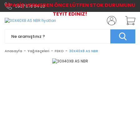
SİPARİŞ VERMEDEN ÖNCE LÜTFEN STOK DURUMUNU
0507 576 64 03
TEYİT EDİNİZ!
Anasayfa
Yağ Keçeleri
FEKO
30X40X8 AS NBR