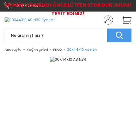
SİPARİŞ VERMEDEN ÖNCE LÜTFEN STOK DURUMUNU
0507 576 64 03
TEYİT EDİNİZ!
Anasayfa
Yağ Keçeleri
FEKO
30X44X10 AS NBR