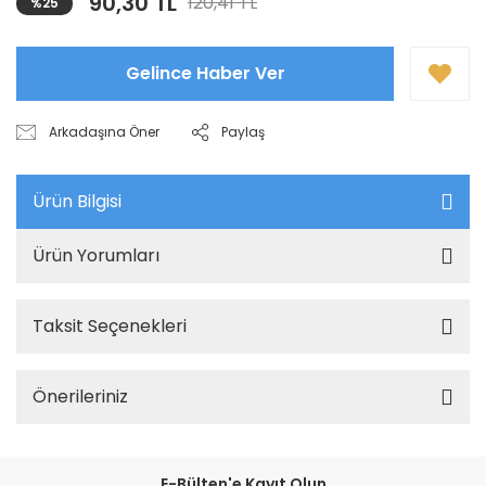
90,30 TL
120,41 TL
%25
Gelince Haber Ver
Arkadaşına Öner
Paylaş
Ürün Bilgisi
Ürün Yorumları
Taksit Seçenekleri
Önerileriniz
E-Bülten'e Kayıt Olun