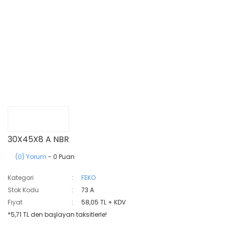
30X45X8 A NBR
(0) Yorum
- 0 Puan
Kategori
FEKO
Stok Kodu
73 A
Fiyat
58,05 TL + KDV
*5,71 TL den başlayan taksitlerle!