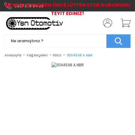
SİPARİŞ VERMEDEN ÖNCE LÜTFEN STOK DURUMUNU
0507 576 64 03
TEYİT EDİNİZ!
Anasayfa
Yağ Keçeleri
FEKO
30X45X8 A NBR