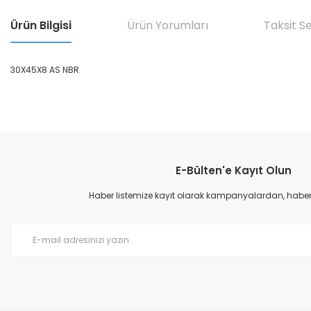
Ürün Bilgisi
Ürün Yorumları
Taksit S
30X45X8 AS NBR
Bu ürünün fiyat bilgisi, resim, ürün açıklamalarında ve diğer konular
Görüş ve önerileriniz için teşekkür ederiz.
E-Bülten'e Kayıt Olun
Ürün resmi kalitesiz, bozuk veya görüntülenemiyor.
Ürün açıklamasında eksik bilgiler bulunuyor.
Haber listemize kayıt olarak kampanyalardan, haberda
Ürün bilgilerinde hatalar bulunuyor.
Ürün fiyatı diğer sitelerden daha pahalı.
Bu ürüne benzer farklı alternatifler olmalı.