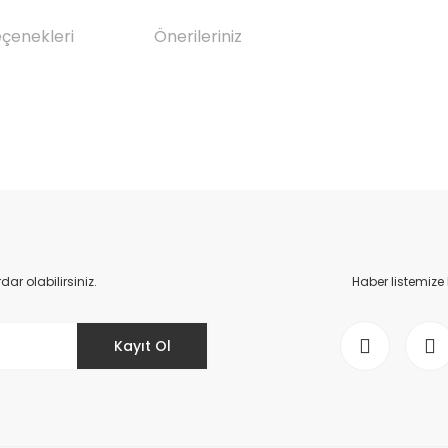
eçenekleri
Önerileriniz
da yetersiz gördüğünüz noktaları öneri formunu kullanarak tarafımıza il
Bu ürüne ilk yorumu siz yapın!
Yorum Yaz
r olabilirsiniz.
Haber listemize
Kayıt Ol