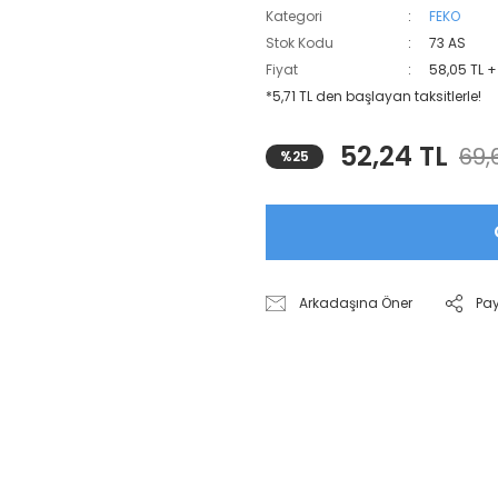
Kategori
FEKO
Stok Kodu
73 AS
Fiyat
58,05 TL 
*5,71 TL den başlayan taksitlerle!
52,24 TL
69,
%25
Arkadaşına Öner
Pa