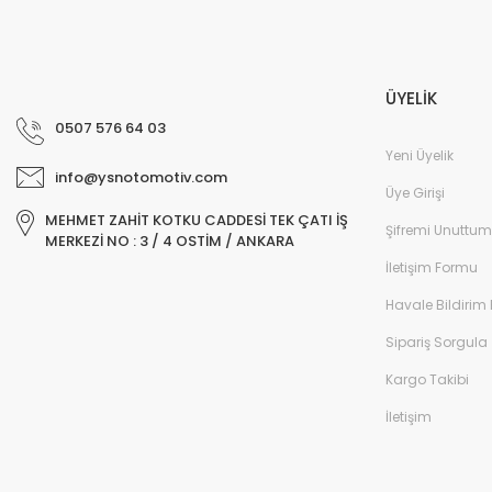
ÜYELİK
0507 576 64 03
Yeni Üyelik
info@ysnotomotiv.com
Üye Girişi
MEHMET ZAHİT KOTKU CADDESİ TEK ÇATI İŞ
Şifremi Unuttum
MERKEZİ NO : 3 / 4 OSTİM / ANKARA
İletişim Formu
Havale Bildirim
Sipariş Sorgula
Kargo Takibi
İletişim