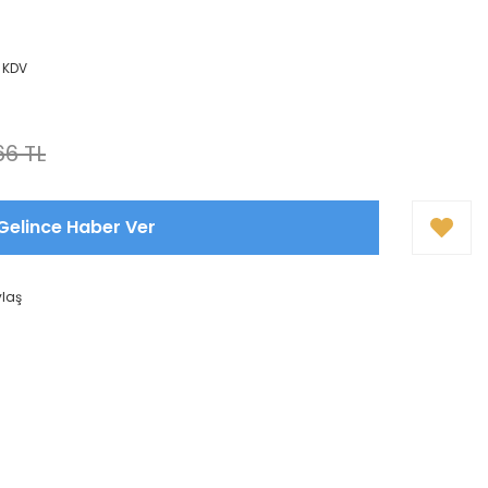
+ KDV
66 TL
Gelince Haber Ver
ylaş