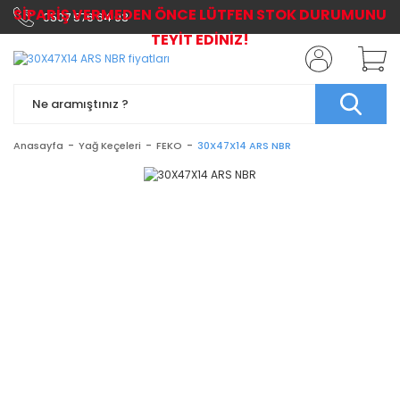
SİPARİŞ VERMEDEN ÖNCE LÜTFEN STOK DURUMUNU
0507 576 64 03
TEYİT EDİNİZ!
Anasayfa
Yağ Keçeleri
FEKO
30X47X14 ARS NBR