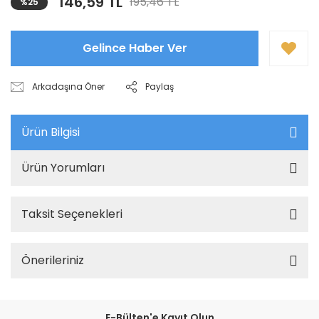
146,59 TL
195,46 TL
%25
Gelince Haber Ver
Arkadaşına Öner
Paylaş
Ürün Bilgisi
Ürün Yorumları
Taksit Seçenekleri
Önerileriniz
E-Bülten'e Kayıt Olun