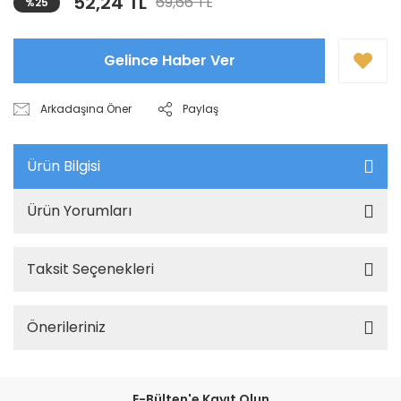
52,24 TL
69,66 TL
%25
Gelince Haber Ver
Arkadaşına Öner
Paylaş
Ürün Bilgisi
Ürün Yorumları
Taksit Seçenekleri
Önerileriniz
E-Bülten'e Kayıt Olun