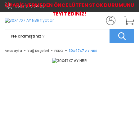
SİPARİŞ VERMEDEN ÖNCE LÜTFEN STOK DURUMUNU
0507 576 64 03
TEYİT EDİNİZ!
Anasayfa
Yağ Keçeleri
FEKO
30X47X7 AY NBR