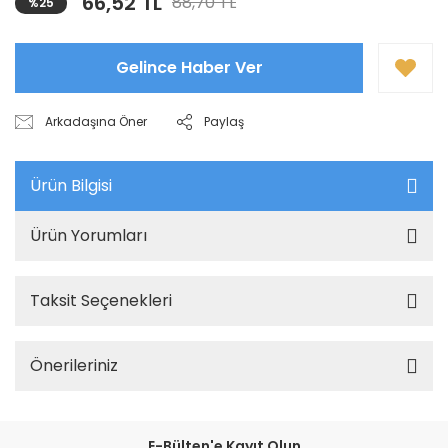
66,52 TL
88,70 TL
%25
Gelince Haber Ver
Arkadaşına Öner
Paylaş
Ürün Bilgisi
Ürün Yorumları
Taksit Seçenekleri
Önerileriniz
E-Bülten'e Kayıt Olun