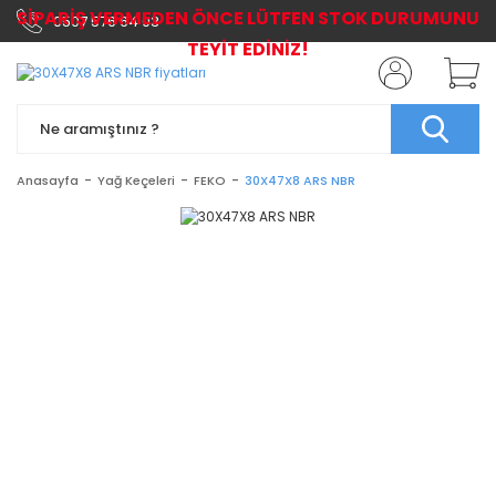
SİPARİŞ VERMEDEN ÖNCE LÜTFEN STOK DURUMUNU
0507 576 64 03
TEYİT EDİNİZ!
Anasayfa
Yağ Keçeleri
FEKO
30X47X8 ARS NBR